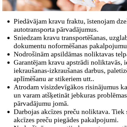
Piedāvājam kravu fraktu, īstenojam dzel
autotransporta pārvadājumus.
Sniedzam kravu transportēšanas, uzgla
dokumentu noformēšanas pakalpojumu
Nodrošinām apsildāmas noliktavas telp
Garantējam kravu apstrādi noliktavās, i
iekraušanas-izkraušanas darbus, paletiz
aplīmēšanu ar stikeriem utt..
Atrodam visizdevīgākos risinājumus 
un varam atšķetināt jebkuras problēma
pārvadājumu jomā.
Darbojas akcīzes preču noliktava. Tiek
akcīzes preču piegādes pakalpojumi.