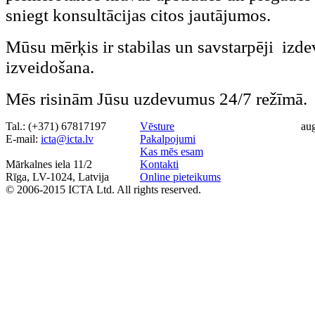
sniegt konsultācijas citos jautājumos.
Mūsu mērķis ir stabilas un savstarpēji izde
izveidošana.
Mēs risinām Jūsu uzdevumus 24/7 režīmā.
Tal.: (+371) 67817197
Vēsture
au
Е-mail:
icta@icta.lv
Pakalpojumi
Kas mēs esam
Mārkalnes iela 11/2
Kontakti
Rīga, LV-1024, Latvija
Online pieteikums
© 2006-2015 ICTA Ltd. All rights reserved.