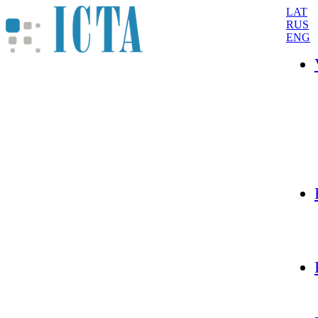
LAT
RUS
ENG