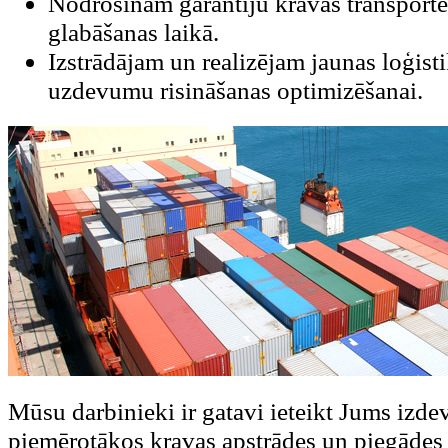
Nodrošinām garantiju kravas transport
glabāšanas laikā.
Izstrādājam un realizējam jaunas loģist
uzdevumu risināšanas optimizēšanai.
Mūsu darbinieki ir gatavi ieteikt Jums izd
piemērotākos kravas apstrādes un piegādes v