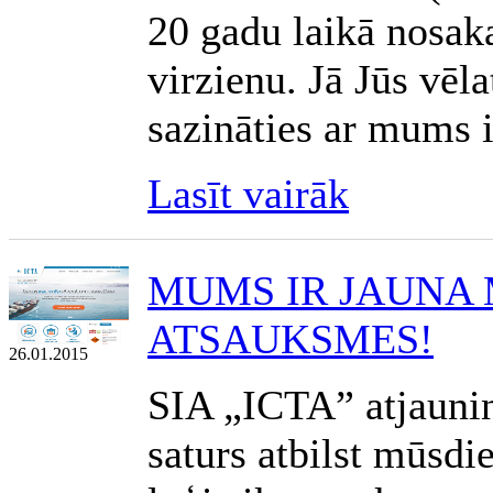
20 gadu laikā nosaka
virzienu. Jā Jūs vēl
sazināties ar mums i
Lasīt vairāk
MUMS IR JAUNA 
ATSAUKSMES!
26.01.2015
SIA „ICTA” atjaunin
saturs atbilst mūsd