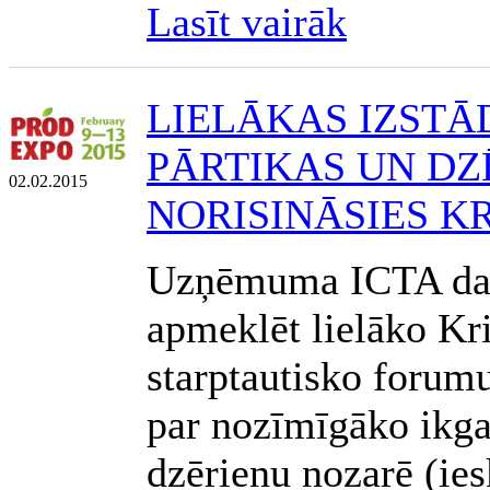
Lasīt vairāk
LIELĀKAS IZST
PĀRTIKAS UN DZ
02.02.2015
NORISINĀSIES KR
Uzņēmuma ICTA darbi
apmeklēt lielāko Kr
starptautisko forumu
par nozīmīgāko ikga
dzērienu nozarē (ies