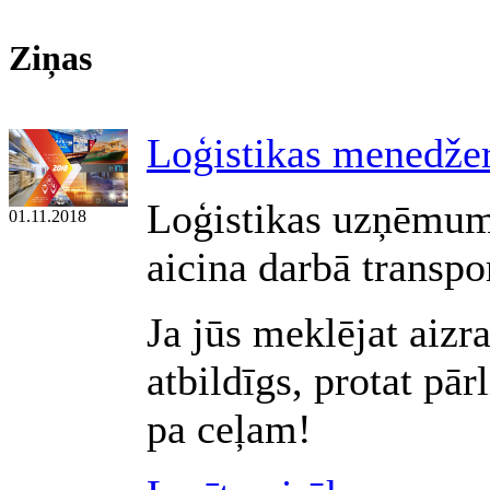
Ziņas
Loģistikas menedžer
Loģistikas uzņēmum
01.11.2018
aicina darbā transpo
Ja jūs meklējat aizr
atbildīgs, protat pār
pa ceļam!