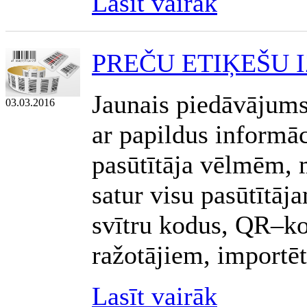
Lasīt vairāk
PREČU ETIĶEŠU 
Jaunais piedāvājums
03.03.2016
ar papildus informāc
pasūtītāja vēlmēm, 
satur visu pasūtītā
svītru kodus, QR–ko
ražotājiem, importēt
Lasīt vairāk