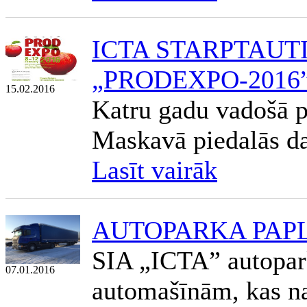
ICTA STARPTAUT
„PRODEXPO-2016
15.02.2016
Katru gadu vadošā p
Maskavā piedalās da
Lasīt vairāk
AUTOPARKA PAP
SIA „ICTA” autopar
07.01.2016
automašīnām, kas na