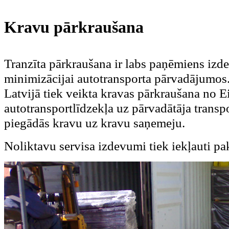
Kravu pārkraušana
Tranzīta pārkraušana ir labs paņēmiens iz
minimizācijai autotransporta pārvadājumos
Latvijā tiek veikta kravas pārkraušana no E
autotransportlīdzekļa uz pārvadātāja transpo
piegādās kravu uz kravu saņemeju.
Noliktavu servisa izdevumi tiek iekļauti p