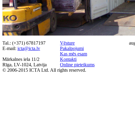
Tal.: (+371) 67817197
Vēsture
au
Е-mail:
icta@icta.lv
Pakalpojumi
Kas mēs esam
Mārkalnes iela 11/2
Kontakti
Rīga, LV-1024, Latvija
Online pieteikums
© 2006-2015 ICTA Ltd. All rights reserved.