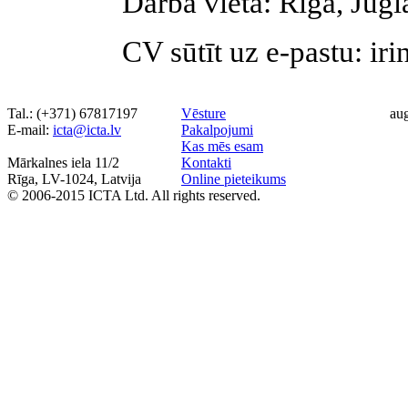
Darba vieta: Rīga, Jugl
CV sūtīt uz e-pastu: ir
Tal.: (+371) 67817197
Vēsture
au
Е-mail:
icta@icta.lv
Pakalpojumi
Kas mēs esam
Mārkalnes iela 11/2
Kontakti
Rīga, LV-1024, Latvija
Online pieteikums
© 2006-2015 ICTA Ltd. All rights reserved.