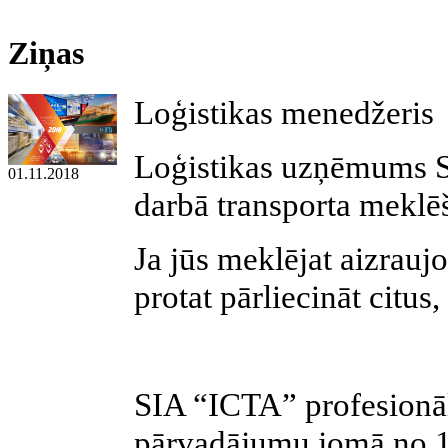
Ziņas
Loģistikas menedžeris
Loģistikas uzņēmums S
01.11.2018
darbā transporta meklē
Ja jūs meklējat aizrauj
protat pārliecināt citus
SIA “ICTA” profesionāl
pārvadājumu jomā no 